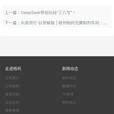
上一篇：
DeepSeek带你玩转“三八节”！
下一篇：
向新而行 以智赋能 | 梧州制药无菌制剂车间：智能化生产引领企业转型升级
走进梧药
新闻动态
公司简介
梧药动态
公司架构
视频中心
发展历程
7S管理
企业文化
梧药达人
荣誉资质