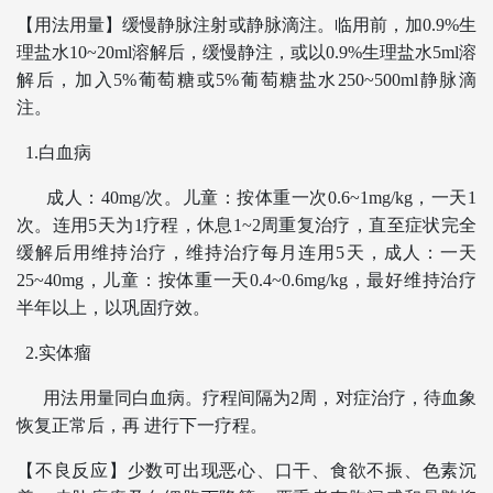
【用法用量】缓慢静脉注射或静脉滴注。临用前，加0.9%生
理盐水10~20ml溶解后，缓慢静注，或以0.9%生理盐水5ml溶
解后，加入5%葡萄糖或5%葡萄糖盐水250~500ml静脉滴
注。
1.
白血病
成人：40mg/次。儿童：按体重一次0.6~1mg/kg，一天1
次。连用5天为1疗程，休息1~2周重复治疗，直至症状完全
缓解后用维持治疗，维持治疗每月连用5天，成人：一天
25~40mg，儿童：按体重一天0.4~0.6mg/kg，最好维持治疗
半年以上，以巩固疗效。
2.
实体瘤
用法用量同白血病。疗程间隔为2周，对症治疗，待血象
恢复正常后，再 进行下一疗程。
【不良反应】少数可出现恶心、口干、食欲不振、色素沉