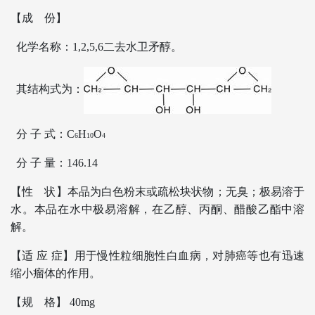
【成 份】
化学名称：1,2,5,6二去水卫矛醇。
其结构式为：
分 子 式：C
H
O
6
10
4
分 子 量：146.14
【性 状】本品为白色粉末或疏松块状物；无臭；极易溶于
水。本品在水中极易溶解，在乙醇、丙酮、醋酸乙酯中溶
解。
【适 应 症】用于慢性粒细胞性白血病，对肺癌等也有迅速
缩小瘤体的作用。
【规 格】 40mg