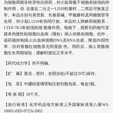
为细胞周期非特异性抗癌药，对小鼠骨髓干细胞有较强的抑
制作用，但 在接近二分之一LD50剂量时，二周后可恢复正
常。本品分别与美登新、长春新碱、甲氨蝶呤及阿糖胞苷等
合用，对小鼠L1210有协同疗效。本品对人肺鳞癌细胞系，
LTEP-78.5有较强的细 胞毒作用。电镜下，观察到药物可直
接杀伤慢性粒细胞白血病（慢粒）病人幼稚粒细胞。此外，
该药能抑制病人白血病细胞DNA及RNA合成，降低Ph阳性
率，但对骨髓红细胞系无明显损 伤。用药后，病人骨髓细
胞生长周期缩短，缓解时接近正常水平。
【药代动力学】尚不明确。
【贮 藏】遮光，密封，在阴凉处(不超过20℃)保存。
【包 装】中硼硅玻璃管制注射剂瓶包装，每盒5瓶。
【有 效 期】18个月。
【执行标准】化学药品地方标准上升国家标准第八册WS-
10001-(HD-0723)-2002