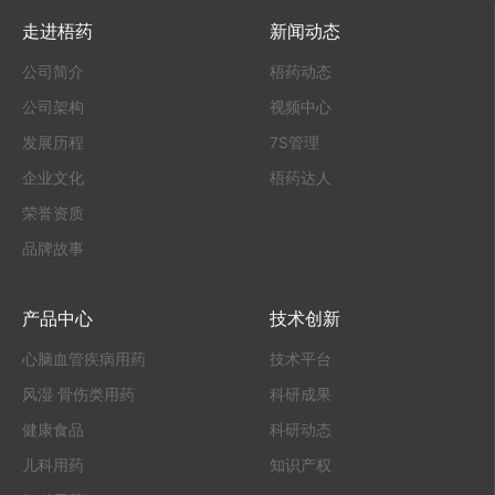
走进梧药
新闻动态
公司简介
梧药动态
公司架构
视频中心
发展历程
7S管理
企业文化
梧药达人
荣誉资质
品牌故事
产品中心
技术创新
心脑血管疾病用药
技术平台
风湿 骨伤类用药
科研成果
健康食品
科研动态
儿科用药
知识产权