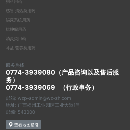
妇科用药
感冒 清热类用药
泌尿系统用药
抗肿瘤用药
消炎类用药
补益 营养类用药
服务热线
0774-3939080（产品咨询以及售后服
务）

0774-3939069   （行政事务）
邮箱: wzp-admin@wz-zh.com
地址: 广西梧州工业园区工业大道1号
邮编: 543000
查看地图指引