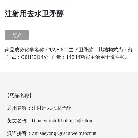
注射用去水卫矛醇
简介
药品成分化学名称：1,2,5,6二去水卫矛醇。其结构式为：分
子 式：C6H10O4分 子 量：146.14功能主治用于慢性粒细
胞性白血病，对肺癌等也有迅速缩小瘤体的作用。产品优势
全国独家原研专利广谱抗肿瘤治疗新药，能通过血
【药品名称】
通用名称：注射用去水卫矛醇
英文名称：Dianhydrodulcitol for Injection
汉语拼音：Zhusheyong Qushuiweimaochun