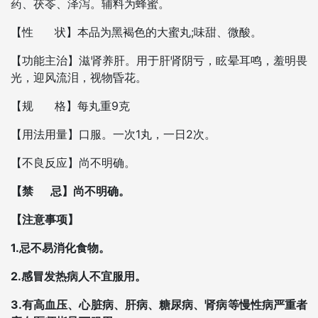
药、茯苓、泽泻。辅料为蜂蜜。
【性 状】本品为黑褐色的大蜜丸;味甜、微酸。
【功能主治】滋肾养肝。用于肝肾阴亏，眩晕耳鸣，羞明畏
光，迎风流泪，视物昏花。
【规 格】每丸重9克
【用法用量】口服。一次1丸，一日2次。
【不良反应】尚不明确。
【禁 忌】尚不明确。
【注意事项】
1.忌不易消化食物。
2.感冒发热病人不宜服用。
3.有高血压、心脏病、肝病、糖尿病、肾病等慢性病严重者